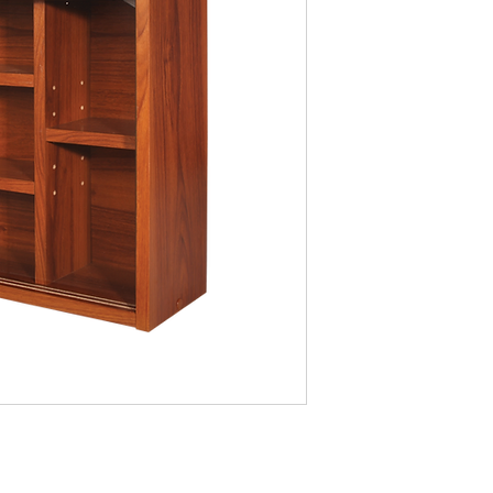
ตู้ยา
ขนาด/Dimension
: กว
สี/Available colors
: W
Contact us for price a
OAK
B