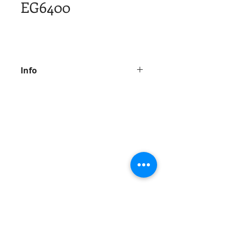
EG6400
Info
Dimension
: 182.4 x 46 x 210 cm
Available colors
: Teak /
OAK
Beech
Solid Oak+White
Contact us for price and details.
Teak
Solid Oak