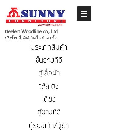
Deelert Woodline co, Ltd
บริษัท ดีเลิศ วู้ดไลน์ จำกัด
ประเภทสินค้า
ชั้นวางทีวี
ตู้เสื้อผ้า
โต๊ะแป้ง
เตียง
ตู้วางทีวี
ตู้รองเท้า/ตู้ยา