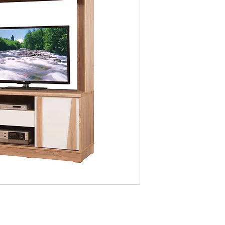
Dimension
: 150 x 50 
Available colors
: Tea
+ White
Contact us for price a
OAK
B