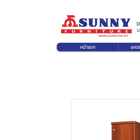
D
บ
หน้าแรก
แคต