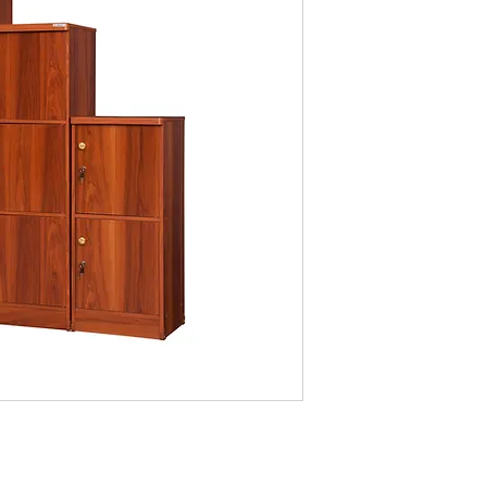
FL2
Dimension
: 40 x 38 x
Available colors
: Tea
FL3
Dimension
: 40 x 38 x
Available colors
: Tea
FL4
Dimension
: 40 x 38 x
Available colors
: Tea
Contact us for price a
OAK
B