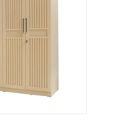
A sliding door panel
Dimension
: 182 x 58 
Available colors
: Tea
Contact us for price a
OAK
B